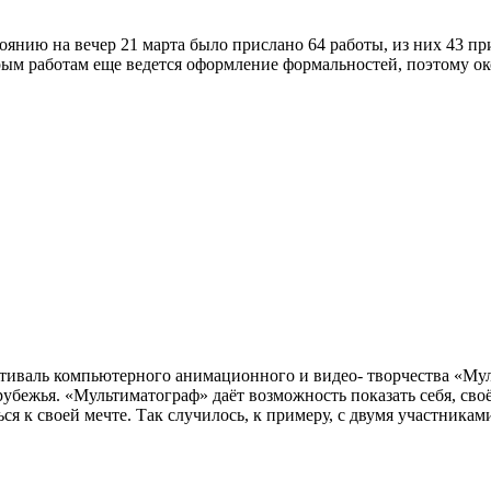
янию на вечер 21 марта было прислано 64 работы, из них 43 при
рым работам еще ведется оформление формальностей, поэтому ок
тиваль компьютерного анимационного и видео- творчества «Муль
арубежья. «Мультиматограф» даёт возможность показать себя, св
ся к своей мечте. Так случилось, к примеру, с двумя участник