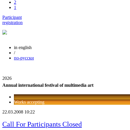
2
1
Participant
registration
in english
/
по-русски
2026
Annual international festival of multimedia art
Works accepting
22.03.2008 10:22
Call For Participants Closed