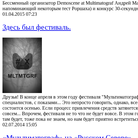
Бессменный организатор Demoscene at Multimatograf Андрей М
напоминающий некоторым тест Роршаха) и конкурс 30-секундны
01.04.2015 07:23
Здесь был фестиваль.
Друзья! В конце апреля в этом году фестиваля "Мультиматограф"
специалистов, с показами... Это непросто говорить, однако, в
состоится осенью. Если процесс привлечения средств затянется
совсем... Впрочем, фестиваля не то что не будет вовсе. В этом 
там будет, тоже пока не знаем, но нам будет приятно встретитьс
02.07.2014 15:05
«Мультиматограф» на «Русском Севере»