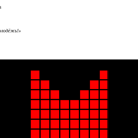
олодёжь!»