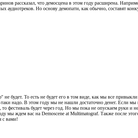
аринов рассказал, что демосцена в этом году расширена. Напри
х аудиотреков. Но основу демопати, как обычно, составят конк
 не будет. То есть не будет его в том виде, как мы все привыкл
се-таки надо. В этом году мы не нашли достаточно денег. Если м
, то фестиваль будет через год. Но мы пока не опускаем руки и 
году мы ждем вас на Demoscene at Multimatograf. Также после это
я с вами!