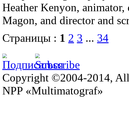
Heather Kenyon, animator, 
Magon, and director and s
Страницы :
1
2
3
...
34
Copyright ©2004-2014, All 
NPP «Multimatograf»