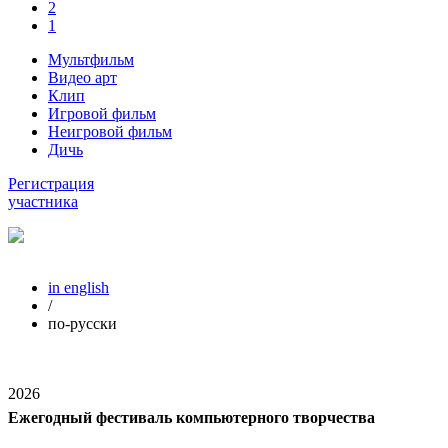
2
1
Мультфильм
Видео арт
Клип
Игровой фильм
Неигровой фильм
Дичь
Регистрация
участника
in english
/
по-русски
2026
Ежегодный фестиваль компьютерного творчества