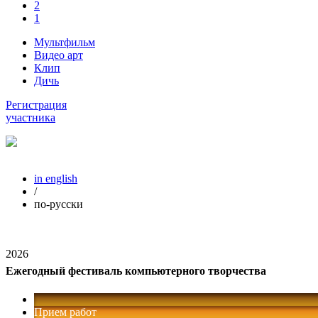
2
1
Мультфильм
Видео арт
Клип
Дичь
Регистрация
участника
in english
/
по-русски
2026
Ежегодный фестиваль компьютерного творчества
Прием работ