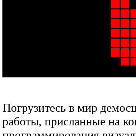
Погрузитесь в мир демосц
работы, присланные на к
программирования визуал