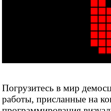
Погрузитесь в мир демосц
работы, присланные на к
программирования визуал