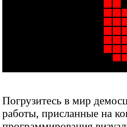
Погрузитесь в мир демосц
работы, присланные на к
программирования визуал