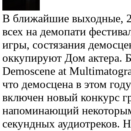
В ближайшие выходные, 2
всех на демопати фестива
игры, состязания демосце
оккупируют Дом актера. 
Demoscene at Multimatogr
что демосцена в этом год
включен новый конкурс г
напоминающий некоторым 
секундных аудиотреков. Н