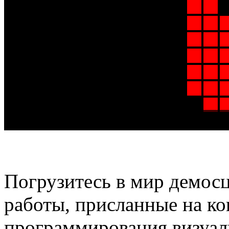
Погрузитесь в мир демосц
работы, присланные на к
программирования визуал