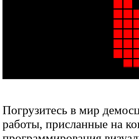
Погрузитесь в мир демосц
работы, присланные на к
программирования визуал