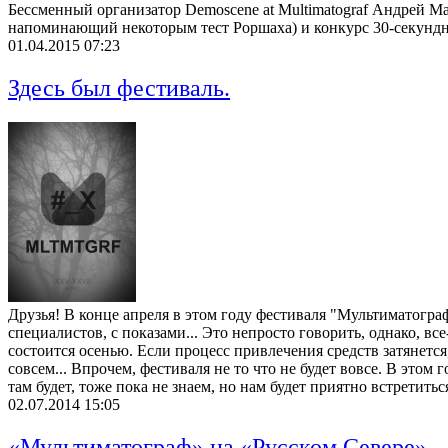
Бессменный организатор Demoscene at Multimatograf Андрей М
напоминающий некоторым тест Роршаха) и конкурс 30-секундны
01.04.2015 07:23
Здесь был фестиваль.
Друзья! В конце апреля в этом году фестиваля "Мультиматограф"
специалистов, с показами... Это непросто говорить, однако, в
состоится осенью. Если процесс привлечения средств затянется
совсем... Впрочем, фестиваля не то что не будет вовсе. В этом 
там будет, тоже пока не знаем, но нам будет приятно встретитьс
02.07.2014 15:05
«Мультиматограф» на «Русском Севере»