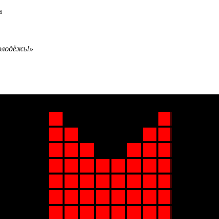
олодёжь!»