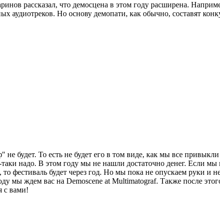
аринов рассказал, что демосцена в этом году расширена. Напри
х аудиотреков. Но основу демопати, как обычно, составят конк
 не будет. То есть не будет его в том виде, как мы все привыкл
се-таки надо. В этом году мы не нашли достаточно денег. Если м
, то фестиваль будет через год. Но мы пока не опускаем руки и 
году мы ждем вас на Demoscene at Multimatograf. Также после это
я с вами!