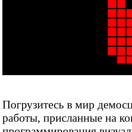
Погрузитесь в мир демосц
работы, присланные на к
программирования визуал