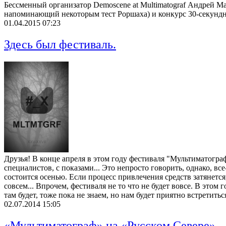
Бессменный организатор Demoscene at Multimatograf Андрей М
напоминающий некоторым тест Роршаха) и конкурс 30-секундны
01.04.2015 07:23
Здесь был фестиваль.
Друзья! В конце апреля в этом году фестиваля "Мультиматограф"
специалистов, с показами... Это непросто говорить, однако, в
состоится осенью. Если процесс привлечения средств затянется
совсем... Впрочем, фестиваля не то что не будет вовсе. В этом 
там будет, тоже пока не знаем, но нам будет приятно встретитьс
02.07.2014 15:05
«Мультиматограф» на «Русском Севере»