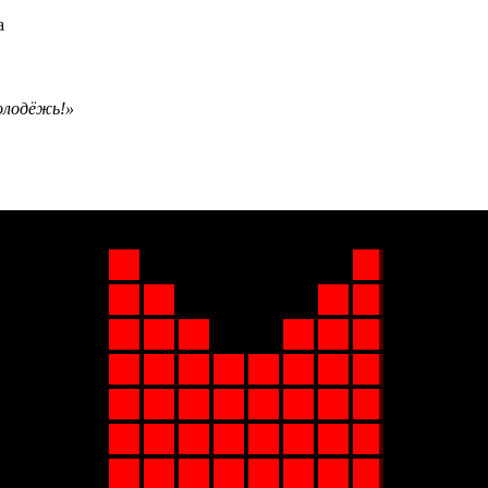
олодёжь!»