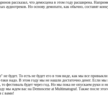
аринов рассказал, что демосцена в этом году расширена. Напри
х аудиотреков. Но основу демопати, как обычно, составят конк
 не будет. То есть не будет его в том виде, как мы все привыкл
се-таки надо. В этом году мы не нашли достаточно денег. Если м
, то фестиваль будет через год. Но мы пока не опускаем руки и 
году мы ждем вас на Demoscene at Multimatograf. Также после это
я с вами!