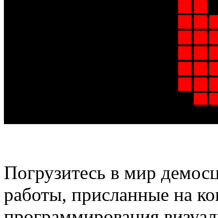
Погрузитесь в мир демосц
работы, присланные на к
программирования визуал