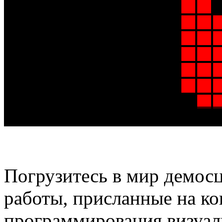
Погрузитесь в мир демосц
работы, присланные на к
программирования визуал