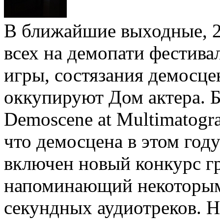
В ближайшие выходные, 2
всех на демопати фестива
игры, состязания демосце
оккупируют Дом актера. 
Demoscene at Multimatogr
что демосцена в этом год
включен новый конкурс г
напоминающий некоторым 
секундных аудиотреков. Н